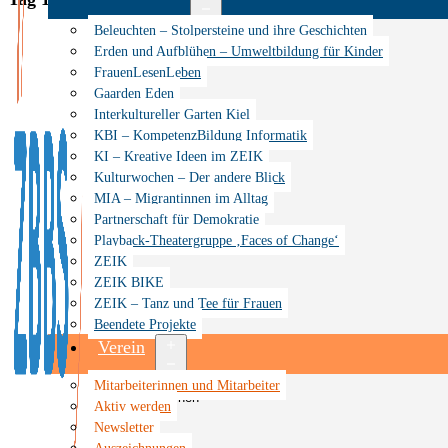
Menü
Beleuchten – Stolpersteine und ihre Geschichten
öffnen
Erden und Aufblühen – Umweltbildung für Kinder
FrauenLesenLeben
Gaarden Eden
Interkultureller Garten Kiel
KBI – KompetenzBildung Informatik
KI – Kreative Ideen im ZEIK
Kulturwochen – Der andere Blick
MIA – Migrantinnen im Alltag
Partnerschaft für Demokratie
Playback-Theatergruppe ‚Faces of Change‘
ZEIK
ZEIK BIKE
ZEIK – Tanz und Tee für Frauen
Beendete Projekte
Verein
Menü
Mitarbeiterinnen und Mitarbeiter
öffnen
Aktiv werden
Newsletter
Auszeichnungen