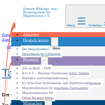
Zentrale Bildungs- und
Beratungsstelle für
Migrant:innen e.V.
Menü
Schließen
Aktuelles
Zum Inhalt springen
Zum Inhalt springen
Deutsch lernen
ZBBS
»
Adventskalender
»
Tag 18
Menü
Der Integrationskurs
öffnen
Deutschkurse für Geflüchtete
Beratung
Tag 18
Menü
Alle an Bord! – PAM
öffnen
B.O.A.T. – Beratung.Orientierung.Arbeit.Teilhabe
Besondere Asylverfahrensberatung
IQ-AQua-Kiel Anerkennungs- und Qualifizierungsberatung
Migrationsberatung für erwachsene Zugewanderte
Migrationsberatung SH
Der 40 Jahre ZBBS – Adventskalender
Online Beratung mbeon
Mitmachen
Tag 18