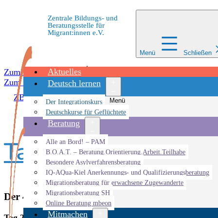
Zentrale Bildungs- und
Beratungsstelle für
Migrant:innen e.V.
Menü
Schließen
Aktuelles
Zum Inhalt springen
Zum Inhalt springen
Deutsch lernen
ZBBS
»
Adventskalender
»
Tag 22
Menü
Der Integrationskurs
öffnen
Deutschkurse für Geflüchtete
Beratung
Tag 22
Menü
Alle an Bord! – PAM
öffnen
B.O.A.T. – Beratung.Orientierung.Arbeit.Teilhabe
Besondere Asylverfahrensberatung
IQ-AQua-Kiel Anerkennungs- und Qualifizierungsberatung
Migrationsberatung für erwachsene Zugewanderte
Migrationsberatung SH
Der 40 Jahre ZBBS – Adventskalender
Online Beratung mbeon
Mitmachen
Tag 22