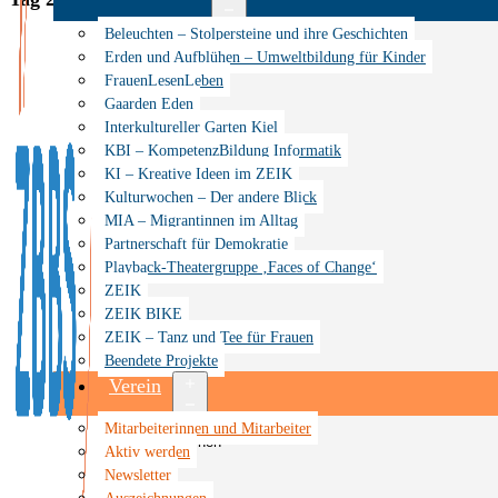
Menü
Beleuchten – Stolpersteine und ihre Geschichten
öffnen
Erden und Aufblühen – Umweltbildung für Kinder
FrauenLesenLeben
Gaarden Eden
Interkultureller Garten Kiel
KBI – KompetenzBildung Informatik
KI – Kreative Ideen im ZEIK
Kulturwochen – Der andere Blick
MIA – Migrantinnen im Alltag
Partnerschaft für Demokratie
Playback-Theatergruppe ‚Faces of Change‘
ZEIK
ZEIK BIKE
ZEIK – Tanz und Tee für Frauen
Beendete Projekte
Verein
Menü
Mitarbeiterinnen und Mitarbeiter
öffnen
Aktiv werden
Newsletter
Auszeichnungen