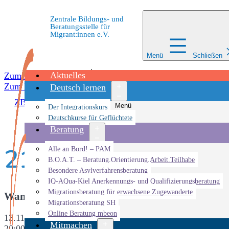
Zentrale Bildungs- und
Beratungsstelle für
Migrant:innen e.V.
Menü
Schließen
Aktuelles
Zum Inhalt springen
Zum Inhalt springen
Deutsch lernen
ZBBS
»
Veranstaltungen
»
21. Interkulturelle Sternstunde
Menü
Der Integrationskurs
öffnen
Deutschkurse für Geflüchtete
Beratung
21. Interkulturelle 
Menü
Alle an Bord! – PAM
öffnen
B.O.A.T. – Beratung.Orientierung.Arbeit.Teilhabe
Besondere Asylverfahrensberatung
IQ-AQua-Kiel Anerkennungs- und Qualifizierungsberatung
Migrationsberatung für erwachsene Zugewanderte
Wann
Migrationsberatung SH
Online Beratung mbeon
13.11.2017
Mitmachen
20:00 - 23:00