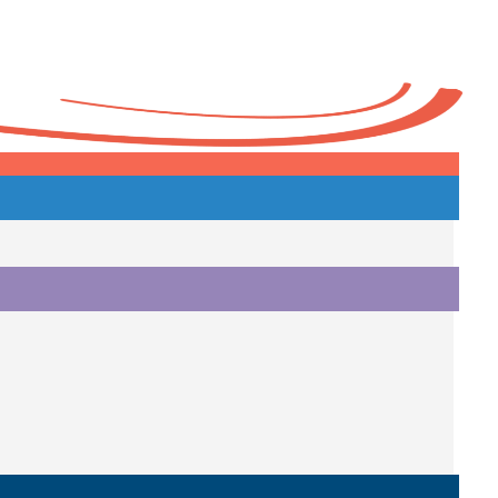
Heute
o.
i.
i.
o.
.
a.
o.