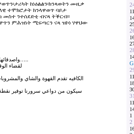
ወጥን፡ታሪካት ከነዕልልን፡ክንጻወትን ሙዚቃ
2
ህላዊ ተሞክሮታት ክንላዋወጥ ባይታ
1
ስ መስተ ንተሰደድቲ ብናጻ ትቕርብ፡፡
1
ዋጥን ምሕዝነት ሚፍጣርን ናጻ ዝኮነ ሃዋህው
2
2
1
2
2
1
كافيه ( Sternstunde) واصدقائها نود ان ندعوكم اللاجئين وأهالي كيل معاً…..
G
لقضاء ال)
2
1
الكافيه تقدم القهوة والشاي والمشروبات
1
3
سيكون من دواعي سرورنا توفير نقطة ل
3
1
1
1
2
1