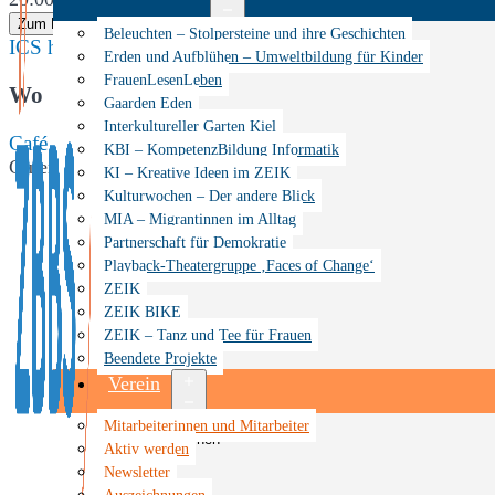
Zum Kalender hinzufügen
Menü
Beleuchten – Stolpersteine und ihre Geschichten
ICS herunterladen
Google Kalender
iCalendar
Office 365
öffnen
Erden und Aufblühen – Umweltbildung für Kinder
FrauenLesenLeben
Wo
Gaarden Eden
Interkultureller Garten Kiel
Café Godot
KBI – KompetenzBildung Informatik
Gutenbergstr. 18, Kiel, Schleswig-Holstein, 24118
KI – Kreative Ideen im ZEIK
Kulturwochen – Der andere Blick
MIA – Migrantinnen im Alltag
Partnerschaft für Demokratie
Playback-Theatergruppe ‚Faces of Change‘
ZEIK
ZEIK BIKE
ZEIK – Tanz und Tee für Frauen
Beendete Projekte
Verein
Menü
Mitarbeiterinnen und Mitarbeiter
öffnen
Aktiv werden
Newsletter
Veranstaltungen
Auszeichnungen