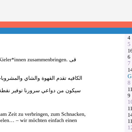
1
2
3
1
1
4
5
1
6
 Kieler*innen zusammenbringen.
قى
7
1
G
الكافيه تقدم القهوة والشاي والمشروبات
8
1
سيكون من دواعي سرورنا توفير نقطة ل
9
1
1
sam Zeit zu verbringen, zum Schnacken,
1
ielen… – wir möchten einfach einen
1
1