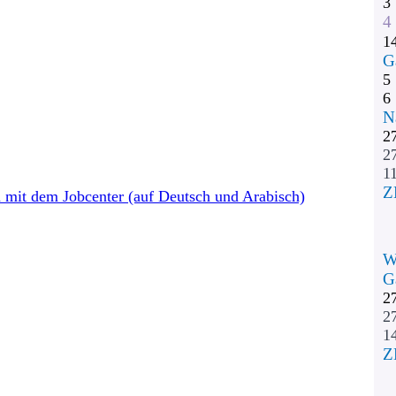
3
4
1
G
5
6
N
2
2
11
Z
mit dem Jobcenter (auf Deutsch und Arabisch)
W
G
2
2
1
Z