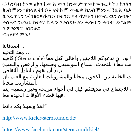
ብሓንሳብ ከንውዕልን ከሙኡ ዉን ክንመያየጥን፡ተመኩረታትና ክንላዋ
ክንሰምዕን ዝከኣል ተኮይኑ ናትኩም ሙዚቃ ኪንሰሞዕን ብዓቢኡ ባ
ኪንፈጥርን ንትስፎ።ሽተርነ ስቱንደ ናጻ ሻሂ፡ቡን ከሙኡ ዉን ሉስሉ
ተስፋና ንህዝቢ ከተማ ኪሊን ንተሰደድቲን ሓሳብ ን ሓሳብ ንምልዋ
ን ምፍጣር ንሰርሕ፡፡
ብሰላም ምጹ!
اصدقائنا…
بعد التحية. …
وقت معاً ( للتحدث، سماع الموسيقى وصنعها، والرقص واللعب
نريد أن نقوم بالتبادل الثقافي…
 الخالية من الكحول مجاناً.والمشروبات الغازية مع العلم بان
المشاريب مجانا.
لاجتماع في مدينتكم كيل في أجواء مريحة وغير رسمية، يتم
فيها قضاء الأوقات الجيدة معا.
اهلا وسهلا بكم دائما“
http://www.kieler-sternstunde.de/
https://www.facebook.com/sternstundekiel/