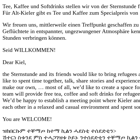
Tee, Kaffee und Softdrinks stellen wir von der Sternstunde f
Für Alt-Kieler gibt es Tee und Kaffee zum Specialpreis von 
Wir freuen uns, mittlerweile einen Treffpunkt geschaffen zu
Geflüchtete in entspannter, ungezwungener Atmosphäre ke
Stunden verbringen kön
nen.
Seid WILLKOMMEN!
Dear Kiel,
the Sternstunde and its friends would like to bring refugees
like to spent time together, talk, share stories and experien
make our own, … most of all, we’d like to create a space fo
team will provide free tea, coffee and soft drinks for refugee
We’d be happy to establish a meeting point where Kieler an
each other in a relaxed and casual environment and spent s
You are WELCOME!
ዝከበርኩም ተቐማጦ ከተማ ኪልን ሓደስቲ ተሰደድቲን>
ሽተርነ ስቱንደ ምስ ተሓጋገዝቱ ኮይኑ ንተሰደድቲን ተቐማጦ ኪልን