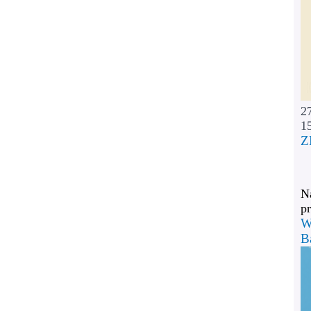
2
1
Z
Na
pr
W
B