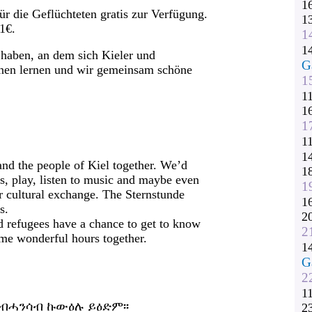
1
ür die Geflüchteten gratis zur Verfügung.
1
1€.
1
1
 haben, an dem sich Kieler und
G
nnen lernen und wir gemeinsam schöne
1
1
1
1
1
1
 and the people of Kiel together. We’d
1
ces, play, listen to music and maybe even
1
r cultural exchange. The Sternstunde
1
s.
2
d refugees have a chance to get to know
2
ome wonderful hours together.
1
G
2
1
 ብሓንሳብ ኩውዕሉ ይዕድም፡፡
2