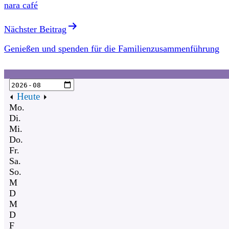
nara café
Nächster Beitrag
Genießen und spenden für die Familienzusammenführung
Heute
Mo.
Di.
Mi.
Do.
Fr.
Sa.
So.
M
D
M
D
F