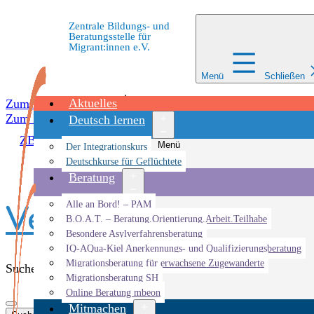
Zentrale Bildungs- und
Beratungsstelle für
Migrant:innen e.V.
Menü
Schließen
Aktuelles
Zum Inhalt springen
Zum Inhalt springen
Deutsch lernen
ZBBS
»
Veranstaltungen
Menü
Der Integrationskurs
öffnen
Deutschkurse für Geflüchtete
Beratung
Veranstaltungen - 
Menü
Alle an Bord! – PAM
öffnen
B.O.A.T. – Beratung.Orientierung.Arbeit.Teilhabe
Besondere Asylverfahrensberatung
IQ-AQua-Kiel Anerkennungs- und Qualifizierungsberatung
Migrationsberatung für erwachsene Zugewanderte
Suche
Migrationsberatung SH
Online Beratung mbeon
Mitmachen