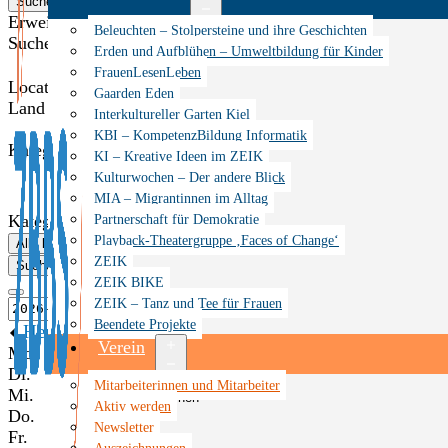
Suche
Erweiterte Suche anzeigen
Menü
Beleuchten – Stolpersteine und ihre Geschichten
Suche
öffnen
Erden und Aufblühen – Umweltbildung für Kinder
FrauenLesenLeben
Location Options
Gaarden Eden
Land
Interkultureller Garten Kiel
KBI – KompetenzBildung Informatik
Kategorien
KI – Kreative Ideen im ZEIK
Kulturwochen – Der andere Blick
MIA – Migrantinnen im Alltag
Partnerschaft für Demokratie
Kategorien
Playback-Theatergruppe ‚Faces of Change‘
Alle löschen
ZEIK
Suche
ZEIK BIKE
ZEIK – Tanz und Tee für Frauen
Beendete Projekte
Heute
Verein
Mo.
Di.
Menü
Mitarbeiterinnen und Mitarbeiter
Mi.
öffnen
Aktiv werden
Do.
Newsletter
Fr.
Auszeichnungen